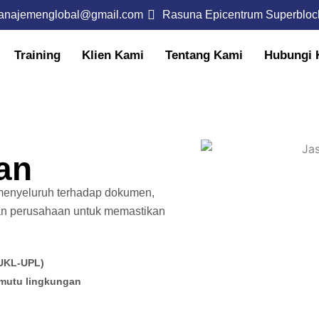
anajemenglobal@gmail.com
Rasuna Epicentrum Superbloc
Training
Klien Kami
Tentang Kami
Hubungi 
an
 menyeluruh terhadap dokumen,
gan perusahaan untuk memastikan
 UKL-UPL)
mutu lingkungan