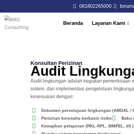
Lewati
081802265000
binam
ke
konten
Beranda
Layanan Kami
Konsultan Perizinan
Audit Lingkung
Audit lingkungan adalah kegiatan pemeriksaan
sistem, dan implementasi pengelolaan lingkun
kesesuaian dengan:
Dokumen persetujuan lingkungan (AMDAL /
Perizinan berusaha berbasis risiko
Baku 
Kewajiban pelaporan (RKL-RPL, SIMPEL, dll.)
Standar sistem manajemen lingkungan