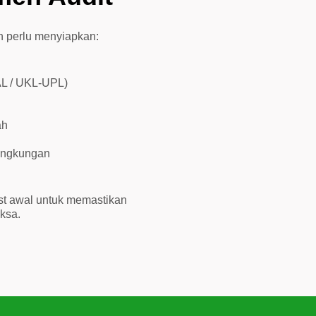
an perlu menyiapkan:
L / UKL-UPL)
ah
lingkungan
t awal untuk memastikan
ksa.