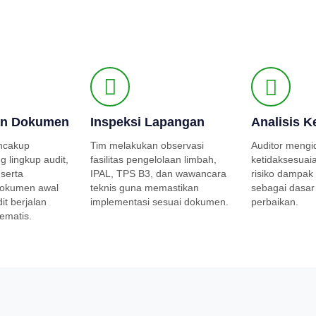
an Dokumen
Inspeksi Lapangan
Analisis K
ncakup
Tim melakukan observasi
Auditor mengid
 lingkup audit,
fasilitas pengelolaan limbah,
ketidaksesuai
 serta
IPAL, TPS B3, dan wawancara
risiko dampak
okumen awal
teknis guna memastikan
sebagai dasar
it berjalan
implementasi sesuai dokumen.
perbaikan.
tematis.