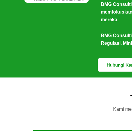
BMG Consultin
memfokuskan 
mereka.
BMG Consulti
Regulasi, Min
Hubungi Ka
Kami mel