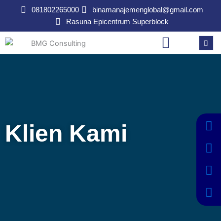
Lewati
081802265000
binamanajemenglobal@gmail.com
ke
Rasuna Epicentrum Superblock
konten
Klien Kami