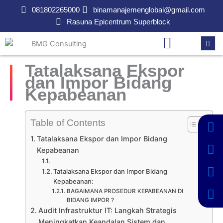
Lewati
081802265000
binamanajemenglobal@gmail.com
ke
Rasuna Epicentrum Superblock
konten
Tatalaksana Ekspor
dan Impor Bidang
Kepabeanan
Table of Contents
Tatalaksana Ekspor dan Impor Bidang
Kepabeanan
Tatalaksana Ekspor dan Impor Bidang
Kepabeanan:
BAGAIMANA PROSEDUR KEPABEANAN DI
BIDANG IMPOR ?
Audit Infrastruktur IT: Langkah Strategis
Meningkatkan Keandalan Sistem dan