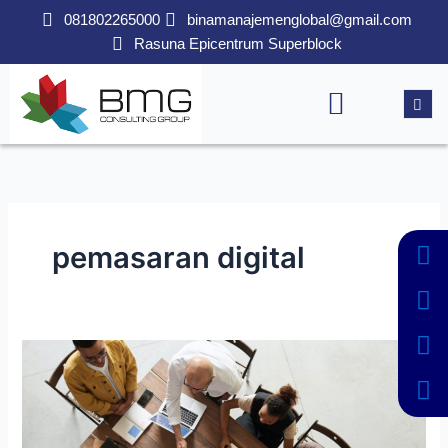
Lewati
081802265000
binamanajemenglobal@gmail.com
ke
Rasuna Epicentrum Superblock
konten
pemasaran digital
Digital
Marketing:
Strategi
Efektif
Meningkatkan