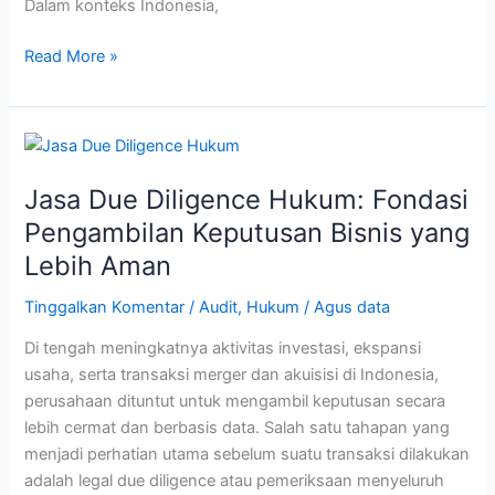
Dalam konteks Indonesia,
Read More »
Jasa
Due
Jasa Due Diligence Hukum: Fondasi
Diligence
Hukum:
Pengambilan Keputusan Bisnis yang
Fondasi
Lebih Aman
Pengambilan
Keputusan
Tinggalkan Komentar
/
Audit
,
Hukum
/
Agus data
Bisnis
Di tengah meningkatnya aktivitas investasi, ekspansi
yang
usaha, serta transaksi merger dan akuisisi di Indonesia,
Lebih
perusahaan dituntut untuk mengambil keputusan secara
Aman
lebih cermat dan berbasis data. Salah satu tahapan yang
menjadi perhatian utama sebelum suatu transaksi dilakukan
adalah legal due diligence atau pemeriksaan menyeluruh