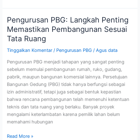
Pengurusan PBG: Langkah Penting
Pengurusan
PBG:
Memastikan Pembangunan Sesuai
Langkah
Tata Ruang
Penting
Memastikan
Tinggalkan Komentar
/
Pengurusan PBG
/
Agus data
Pembangunan
Pengurusan PBG menjadi tahapan yang sangat penting
Sesuai
sebelum memulai pembangunan rumah, ruko, gudang,
Tata
pabrik, maupun bangunan komersial lainnya. Persetujuan
Ruang
Bangunan Gedung (PBG) tidak hanya berfungsi sebagai
izin administratif, tetapi juga sebagai bentuk kepastian
bahwa rencana pembangunan telah memenuhi ketentuan
teknis dan tata ruang yang berlaku. Banyak proyek
mengalami keterlambatan karena pemilik lahan belum
memahami hubungan
Read More »