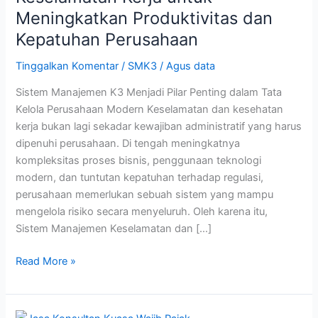
Keselamatan
Meningkatkan Produktivitas dan
Kerja
Kepatuhan Perusahaan
untuk
Meningkatkan
Tinggalkan Komentar
/
SMK3
/
Agus data
Produktivitas
Sistem Manajemen K3 Menjadi Pilar Penting dalam Tata
dan
Kelola Perusahaan Modern Keselamatan dan kesehatan
Kepatuhan
kerja bukan lagi sekadar kewajiban administratif yang harus
Perusahaan
dipenuhi perusahaan. Di tengah meningkatnya
kompleksitas proses bisnis, penggunaan teknologi
modern, dan tuntutan kepatuhan terhadap regulasi,
perusahaan memerlukan sebuah sistem yang mampu
mengelola risiko secara menyeluruh. Oleh karena itu,
Sistem Manajemen Keselamatan dan […]
Read More »
Jasa