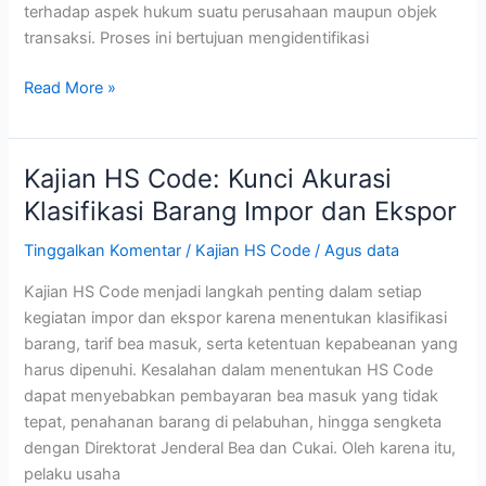
terhadap aspek hukum suatu perusahaan maupun objek
transaksi. Proses ini bertujuan mengidentifikasi
Read More »
Kajian HS Code: Kunci Akurasi
Kajian
HS
Klasifikasi Barang Impor dan Ekspor
Code:
Tinggalkan Komentar
/
Kajian HS Code
/
Agus data
Kunci
Akurasi
Kajian HS Code menjadi langkah penting dalam setiap
Klasifikasi
kegiatan impor dan ekspor karena menentukan klasifikasi
Barang
barang, tarif bea masuk, serta ketentuan kepabeanan yang
Impor
harus dipenuhi. Kesalahan dalam menentukan HS Code
dan
dapat menyebabkan pembayaran bea masuk yang tidak
Ekspor
tepat, penahanan barang di pelabuhan, hingga sengketa
dengan Direktorat Jenderal Bea dan Cukai. Oleh karena itu,
pelaku usaha