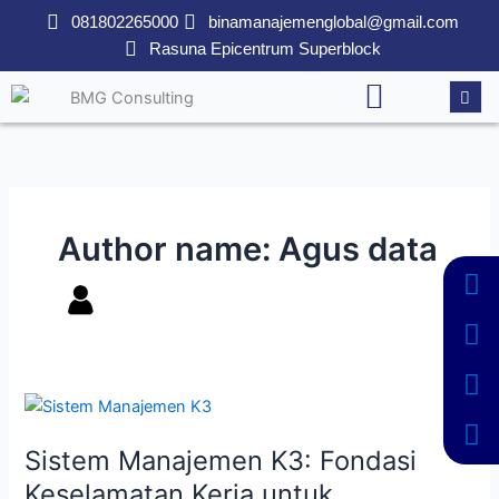
Lewati
081802265000
binamanajemenglobal@gmail.com
ke
Rasuna Epicentrum Superblock
konten
Author name: Agus data
Sistem
Manajemen
Sistem Manajemen K3: Fondasi
K3:
Fondasi
Keselamatan Kerja untuk