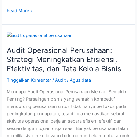
Read More »
Audit
Operasional
Audit Operasional Perusahaan:
Perusahaan:
Strategi
Strategi Meningkatkan Efisiensi,
Meningkatkan
Efektivitas, dan Tata Kelola Bisnis
Efisiensi,
Efektivitas,
Tinggalkan Komentar
/
Audit
/
Agus data
dan
Mengapa Audit Operasional Perusahaan Menjadi Semakin
Tata
Penting? Persaingan bisnis yang semakin kompetitif
Kelola
mendorong perusahaan untuk tidak hanya berfokus pada
Bisnis
peningkatan pendapatan, tetapi juga memastikan seluruh
aktivitas operasional berjalan secara efisien, efektif, dan
sesuai dengan tujuan organisasi. Banyak perusahaan telah
memiliki sistem kerja yang baik, namun belum tentu seluruh