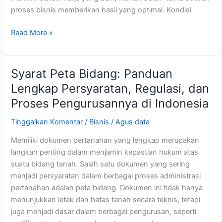
proses bisnis memberikan hasil yang optimal. Kondisi
Read More »
Syarat Peta Bidang: Panduan
Syarat
Peta
Lengkap Persyaratan, Regulasi, dan
Bidang:
Proses Pengurusannya di Indonesia
Panduan
Lengkap
Tinggalkan Komentar
/
Bisnis
/
Agus data
Persyaratan,
Memiliki dokumen pertanahan yang lengkap merupakan
Regulasi,
langkah penting dalam menjamin kepastian hukum atas
dan
suatu bidang tanah. Salah satu dokumen yang sering
Proses
menjadi persyaratan dalam berbagai proses administrasi
Pengurusannya
pertanahan adalah peta bidang. Dokumen ini tidak hanya
di
menunjukkan letak dan batas tanah secara teknis, tetapi
Indonesia
juga menjadi dasar dalam berbagai pengurusan, seperti