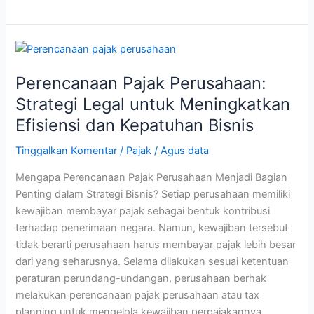
Perencanaan
Pajak
Perencanaan Pajak Perusahaan:
Perusahaan:
Strategi
Strategi Legal untuk Meningkatkan
Legal
Efisiensi dan Kepatuhan Bisnis
untuk
Meningkatkan
Tinggalkan Komentar
/
Pajak
/
Agus data
Efisiensi
Mengapa Perencanaan Pajak Perusahaan Menjadi Bagian
dan
Penting dalam Strategi Bisnis? Setiap perusahaan memiliki
Kepatuhan
kewajiban membayar pajak sebagai bentuk kontribusi
Bisnis
terhadap penerimaan negara. Namun, kewajiban tersebut
tidak berarti perusahaan harus membayar pajak lebih besar
dari yang seharusnya. Selama dilakukan sesuai ketentuan
peraturan perundang-undangan, perusahaan berhak
melakukan perencanaan pajak perusahaan atau tax
planning untuk mengelola kewajiban perpajakannya