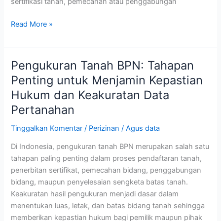
sertifikasi tanah, pemecahan atau penggabungan
Read More »
Pengukuran Tanah BPN: Tahapan
Pengukuran
Tanah
Penting untuk Menjamin Kepastian
BPN:
Hukum dan Keakuratan Data
Tahapan
Pertanahan
Penting
untuk
Tinggalkan Komentar
/
Perizinan
/
Agus data
Menjamin
Kepastian
Di Indonesia, pengukuran tanah BPN merupakan salah satu
Hukum
tahapan paling penting dalam proses pendaftaran tanah,
dan
penerbitan sertifikat, pemecahan bidang, penggabungan
Keakuratan
bidang, maupun penyelesaian sengketa batas tanah.
Data
Keakuratan hasil pengukuran menjadi dasar dalam
Pertanahan
menentukan luas, letak, dan batas bidang tanah sehingga
memberikan kepastian hukum bagi pemilik maupun pihak