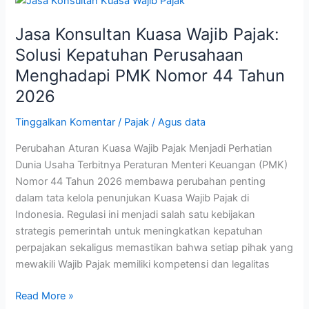
Konsultan
Jasa Konsultan Kuasa Wajib Pajak:
Kuasa
Wajib
Solusi Kepatuhan Perusahaan
Pajak:
Menghadapi PMK Nomor 44 Tahun
Solusi
2026
Kepatuhan
Perusahaan
Tinggalkan Komentar
/
Pajak
/
Agus data
Menghadapi
Perubahan Aturan Kuasa Wajib Pajak Menjadi Perhatian
PMK
Dunia Usaha Terbitnya Peraturan Menteri Keuangan (PMK)
Nomor
Nomor 44 Tahun 2026 membawa perubahan penting
44
dalam tata kelola penunjukan Kuasa Wajib Pajak di
Tahun
Indonesia. Regulasi ini menjadi salah satu kebijakan
2026
strategis pemerintah untuk meningkatkan kepatuhan
perpajakan sekaligus memastikan bahwa setiap pihak yang
mewakili Wajib Pajak memiliki kompetensi dan legalitas
Read More »