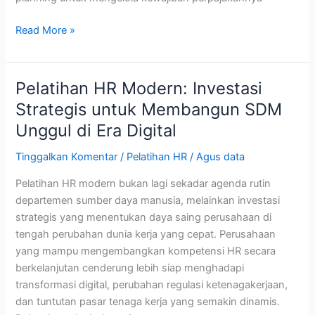
Read More »
Pelatihan HR Modern: Investasi
Pelatihan
HR
Strategis untuk Membangun SDM
Modern:
Unggul di Era Digital
Investasi
Strategis
Tinggalkan Komentar
/
Pelatihan HR
/
Agus data
untuk
Pelatihan HR modern bukan lagi sekadar agenda rutin
Membangun
departemen sumber daya manusia, melainkan investasi
SDM
strategis yang menentukan daya saing perusahaan di
Unggul
tengah perubahan dunia kerja yang cepat. Perusahaan
di
yang mampu mengembangkan kompetensi HR secara
Era
berkelanjutan cenderung lebih siap menghadapi
Digital
transformasi digital, perubahan regulasi ketenagakerjaan,
dan tuntutan pasar tenaga kerja yang semakin dinamis.