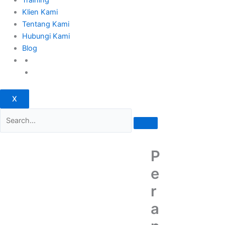
Klien Kami
Tentang Kami
Hubungi Kami
Blog
X
P
e
r
a