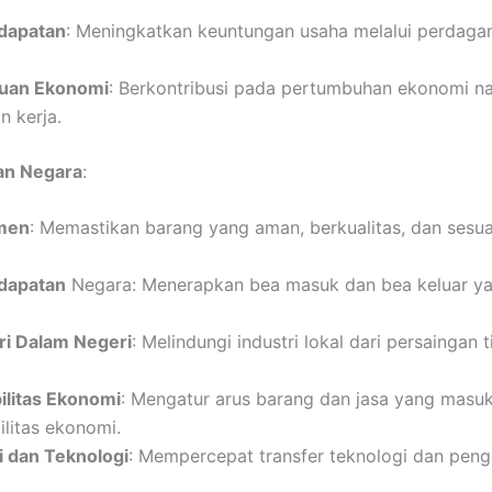
dapatan
: Meningkatkan keuntungan usaha melalui perdaga
uan Ekonomi
: Berkontribusi pada pertumbuhan ekonomi na
n kerja.
an Negara
:
men
: Memastikan barang yang aman, berkualitas, dan sesu
dapatan
Negara: Menerapkan bea masuk dan bea keluar ya
i Dalam Negeri
: Melindungi industri lokal dari persaingan
ilitas Ekonomi
: Mengatur arus barang dan jasa yang masuk
ilitas ekonomi.
 dan Teknologi
: Mempercepat transfer teknologi dan penge