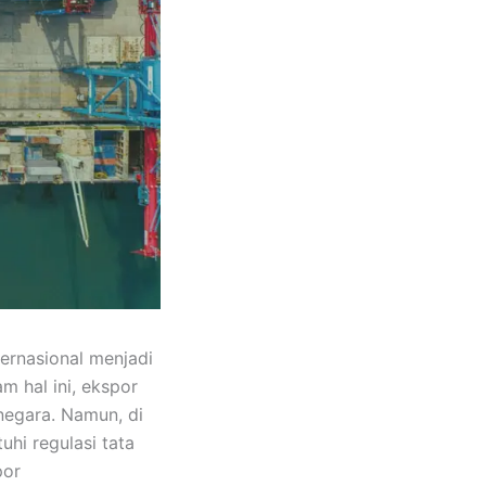
ernasional menjadi
 hal ini, ekspor
negara. Namun, di
hi regulasi tata
por