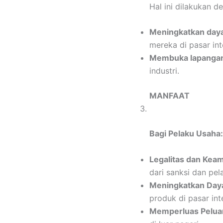
Hal ini dilakukan d
Meningkatkan daya
mereka di pasar int
Membuka lapangan
industri.
MANFAAT
Bagi Pelaku Usaha:
Legalitas dan Kea
dari sanksi dan pe
Meningkatkan Day
produk di pasar int
Memperluas Peluan