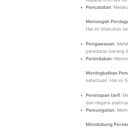
Pencatatan
: Melak
Mencegah Perdaga
Hal ini dilakukan se
Pengawasan
: Mel
peredaran barang il
Penindakan
: Menin
Meningkatkan Pen
ketentuan. Hal ini S
Penetapan tarif
: M
dan negara asal/tuj
Pemungutan
: Mem
Mendukung Pereko