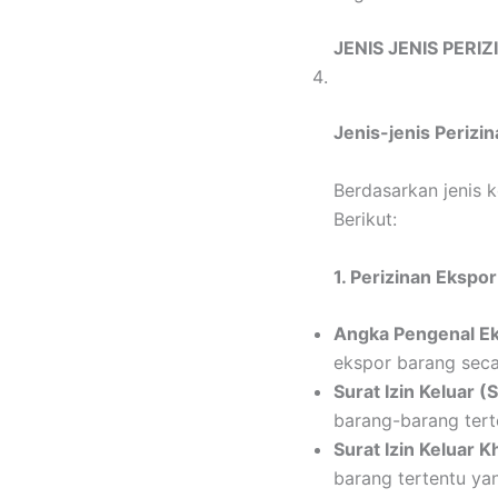
JENIS JENIS PERI
Jenis-jenis Perizi
Berdasarkan jenis 
Berikut:
1. Perizinan Ekspor
Angka Pengenal Ek
ekspor barang sec
Surat Izin Keluar (
barang-barang tert
Surat Izin Keluar K
barang tertentu y