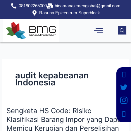
Lewati
081802265000
binamanajemenglobal@gmail.com
ke
Rasuna Epicentrum Superblock
konten
audit kepabeanan
Indonesia
Sengketa HS Code: Risiko
Sengketa
HS
Klasifikasi Barang Impor yang Dapat
Code:
Memicu Kerugian dan Perselisihan
Risiko