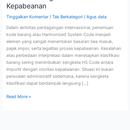
Kepabeanan
Klasifikasi
Barang
Tinggalkan Komentar
/
Tak Berkategori
/
Agus data
Impor
yang
Dalam aktivitas perdagangan internasional, penentuan
Dapat
kode barang atau Harmonized System Code menjadi
Memicu
elemen yang sangat menentukan besaran bea masuk,
Kerugian
pajak impor, serta legalitas proses kepabeanan. Kesalahan
dan
atau perbedaan interpretasi dalam menetapkan klasifikasi
Perselisihan
barang sering menimbulkan sengketa HS Code antara
Kepabeanan
importir dengan otoritas kepabeanan. Situasi ini bukan
persoalan administratif sederhana, karena sengketa
klasifikasi dapat berdampak langsung […]
Read More »