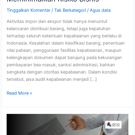
untuk
Tinggalkan Komentar
/
Tak Berkategori
/
Agus data
Memastikan
Kepatuhan
Aktivitas impor dan ekspor tidak hanya menuntut
Bea
kelancaran distribusi barang, tetapi juga kepatuhan
Cukai
terhadap seluruh ketentuan kepabeanan yang berlaku di
dan
Indonesia. Kesalahan dalam klasifikasi barang, penentuan
Meminimalkan
nilai pabean, penggunaan fasilitas kepabeanan, maupun
Risiko
kelengkapan dokumen dapat berujung pada kekurangan
Bisnis
pembayaran bea masuk, sanksi administrasi, bahkan
sengketa dengan otoritas kepabeanan. Dalam kondisi
tersebut, jasa audit kepabeanan menjadi […]
Read More »
Audit
Kepabeanan:
Strategi