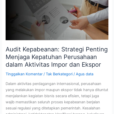
Penting
Menjaga
Kepatuhan
Perusahaan
dalam
Aktivitas
Impor
dan
Audit Kepabeanan: Strategi Penting
Ekspor
Menjaga Kepatuhan Perusahaan
dalam Aktivitas Impor dan Ekspor
Tinggalkan Komentar
/
Tak Berkategori
/
Agus data
Dalam aktivitas perdagangan internasional, perusahaan
yang melakukan impor maupun ekspor tidak hanya dituntut
menjalankan kegiatan bisnis secara efisien, tetapi juga
wajib memastikan seluruh proses kepabeanan berjalan
sesuai regulasi yang ditetapkan pemerintah. Kesalahan