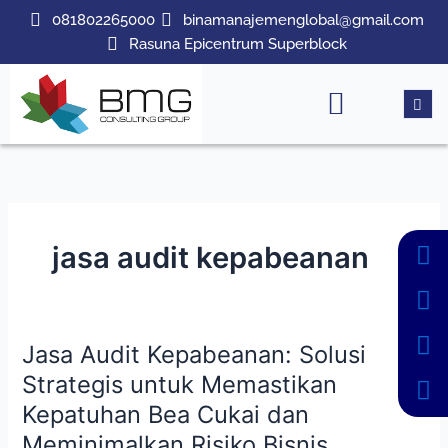
Lewati
081802265000
binamanajemenglobal@gmail.com
ke
Rasuna Epicentrum Superblock
konten
jasa audit kepabeanan
Jasa Audit Kepabeanan: Solusi
Jasa
Audit
Strategis untuk Memastikan
Kepabeanan:
Kepatuhan Bea Cukai dan
Solusi
Meminimalkan Risiko Bisnis
Strategis