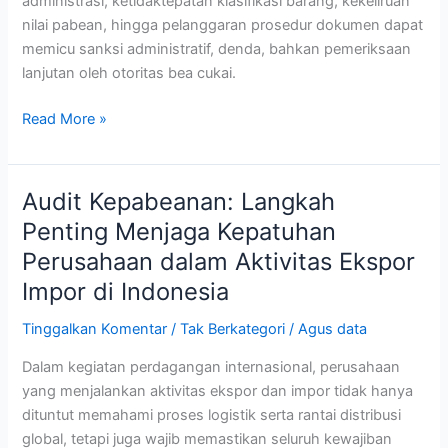
administrasi, ketidaktepatan klasifikasi barang, kekeliruan
nilai pabean, hingga pelanggaran prosedur dokumen dapat
memicu sanksi administratif, denda, bahkan pemeriksaan
lanjutan oleh otoritas bea cukai.
Read More »
Audit Kepabeanan: Langkah
Audit
Kepabeanan:
Penting Menjaga Kepatuhan
Langkah
Perusahaan dalam Aktivitas Ekspor
Penting
Impor di Indonesia
Menjaga
Kepatuhan
Tinggalkan Komentar
/
Tak Berkategori
/
Agus data
Perusahaan
dalam
Dalam kegiatan perdagangan internasional, perusahaan
Aktivitas
yang menjalankan aktivitas ekspor dan impor tidak hanya
Ekspor
dituntut memahami proses logistik serta rantai distribusi
Impor
global, tetapi juga wajib memastikan seluruh kewajiban