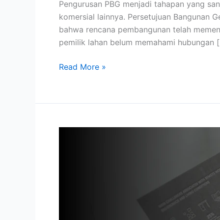
Pengurusan PBG menjadi tahapan yang san
Memastikan
komersial lainnya. Persetujuan Bangunan Ge
Pembangunan
bahwa rencana pembangunan telah memenuh
Sesuai
pemilik lahan belum memahami hubungan 
Tata
Ruang
Read More »
Jasa
Konsultasi
KRK:
Solusi
Memastikan
Legalitas
Tata