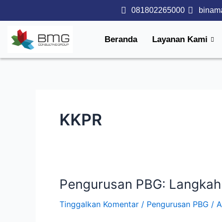
Lewati
081802265000
binam
ke
konten
Beranda
Layanan Kami
KKPR
Pengurusan PBG: Langkah
Pengurusan
PBG:
Tinggalkan Komentar
/
Pengurusan PBG
/
A
Langkah
Penting