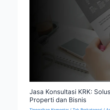
Ruang
Sebelum
Memulai
Investasi
Properti
dan
Bisnis
Jasa Konsultasi KRK: Solu
Properti dan Bisnis
Tinggalkan Komentar
/
Tak Berkategori
/
A