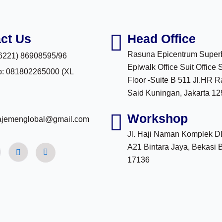
ct Us
Head Office
Rasuna Epicentrum Super
(6221) 86908595/96
Epiwalk Office Suit Office 
: 081802265000 (XL
Floor -Suite B 511 Jl.HR 
Said Kuningan, Jakarta 1
Workshop
ajemenglobal@gmail.com
Jl. Haji Naman Komplek 
A21 Bintara Jaya, Bekasi 
17136