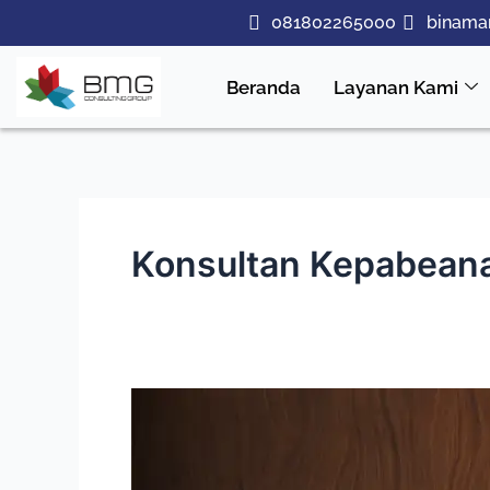
Lewati
081802265000
binama
ke
konten
Beranda
Layanan Kami
Konsultan Kepabean
Cara
Menentukan
HS
Code