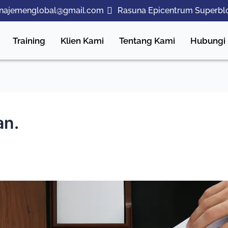
najemenglobal@gmail.com
Rasuna Epicentrum Superbl
Training
Klien Kami
Tentang Kami
Hubungi
an.