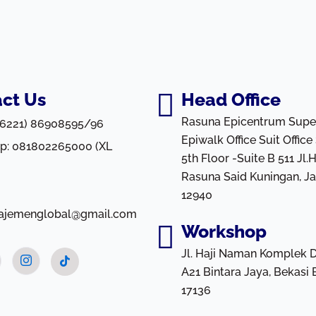
ct Us
Head Office
Rasuna Epicentrum Supe
 (6221) 86908595/96
Epiwalk Office Suit Office
p: 081802265000 (XL
5th Floor -Suite B 511 Jl.
Rasuna Said Kuningan, Ja
12940
ajemenglobal@gmail.com
Workshop
Jl. Haji Naman Komplek 
A21 Bintara Jaya, Bekasi 
17136