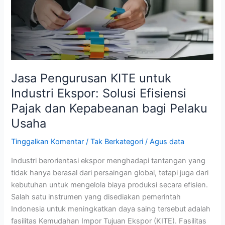
Ekspor:
Solusi
Efisiensi
Pajak
dan
Kepabeanan
Jasa Pengurusan KITE untuk
bagi
Industri Ekspor: Solusi Efisiensi
Pelaku
Pajak dan Kepabeanan bagi Pelaku
Usaha
Usaha
Tinggalkan Komentar
/
Tak Berkategori
/
Agus data
Industri berorientasi ekspor menghadapi tantangan yang
tidak hanya berasal dari persaingan global, tetapi juga dari
kebutuhan untuk mengelola biaya produksi secara efisien.
Salah satu instrumen yang disediakan pemerintah
Indonesia untuk meningkatkan daya saing tersebut adalah
fasilitas Kemudahan Impor Tujuan Ekspor (KITE). Fasilitas