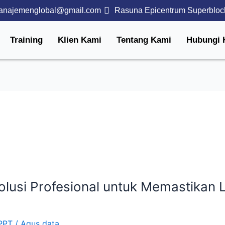
anajemenglobal@gmail.com
Rasuna Epicentrum Superbloc
Training
Klien Kami
Tentang Kami
Hubungi 
olusi Profesional untuk Memastikan
PPT
/
Agus data