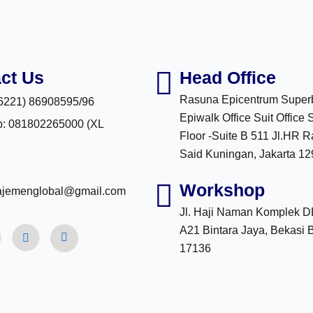
ct Us
Head Office
Rasuna Epicentrum Super
(6221) 86908595/96
Epiwalk Office Suit Office 
: 081802265000 (XL
Floor -Suite B 511 Jl.HR 
Said Kuningan, Jakarta 1
Workshop
ajemenglobal@gmail.com
Jl. Haji Naman Komplek 
A21 Bintara Jaya, Bekasi 
17136