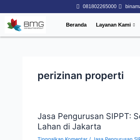
Lewati
081802265000
binam
ke
konten
Beranda
Layanan Kami
perizinan properti
Jasa Pengurusan SIPPT: S
Jasa
Pengurusan
Lahan di Jakarta
SIPPT:
Solusi
Tinggalkan Komentar
/
Jasa Pengurusan SI