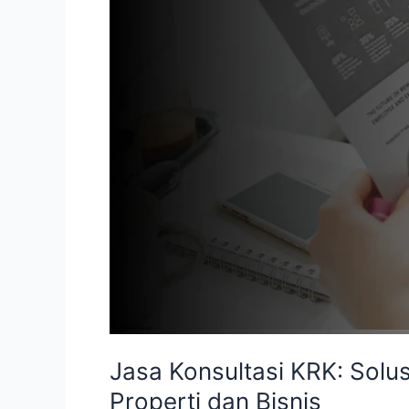
Tata
Ruang
Sebelum
Memulai
Investasi
Properti
dan
Bisnis
Jasa Konsultasi KRK: Solu
Properti dan Bisnis