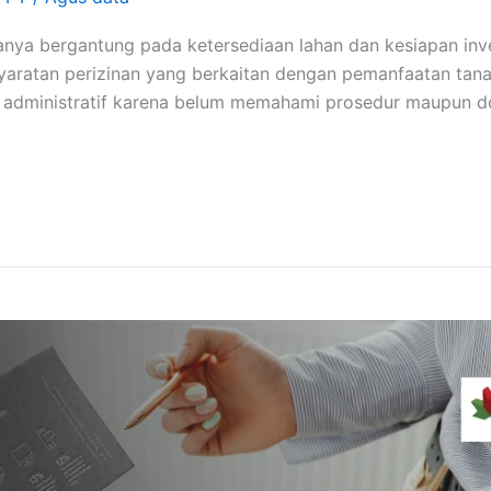
nya bergantung pada ketersediaan lahan dan kesiapan inve
yaratan perizinan yang berkaitan dengan pemanfaatan tan
 administratif karena belum memahami prosedur maupun d