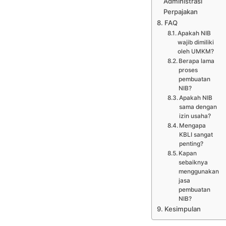
Administrasi
Perpajakan
FAQ
Apakah NIB
wajib dimiliki
oleh UMKM?
Berapa lama
proses
pembuatan
NIB?
Apakah NIB
sama dengan
izin usaha?
Mengapa
KBLI sangat
penting?
Kapan
sebaiknya
menggunakan
jasa
pembuatan
NIB?
Kesimpulan