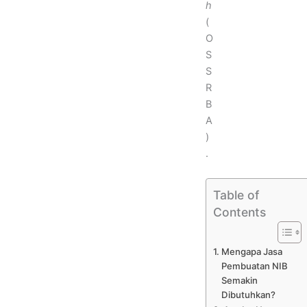
h
(
O
S
S
R
B
A
)
.
Table of
Contents
Mengapa Jasa
Pembuatan NIB
Semakin
Dibutuhkan?