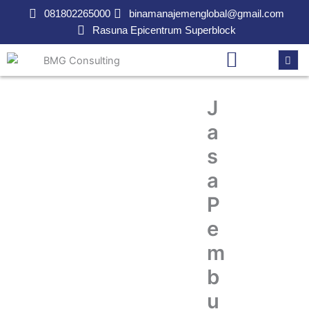
Lewati
081802265000
binamanajemenglobal@gmail.com
ke
Rasuna Epicentrum Superblock
konten
J
a
s
a
P
e
m
b
u