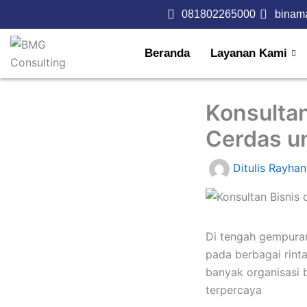
Lewati
081802265000
binam
ke
konten
Beranda
Layanan Kami
Konsultan
Cerdas u
Ditulis
Rayhan
Di tengah gempuran
pada berbagai rinta
banyak organisasi 
terpercaya