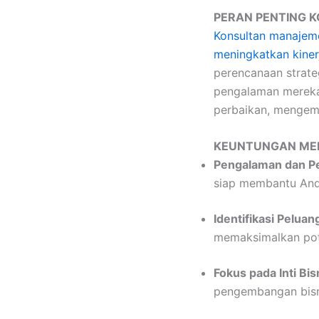
PERAN PENTING 
Konsultan manajeme
meningkatkan kinerj
perencanaan strate
pengalaman mereka
perbaikan, mengemba
KEUNTUNGAN MEN
Pengalaman dan P
siap membantu And
Identifikasi Pelua
memaksimalkan pote
Fokus pada Inti Bis
pengembangan bisn