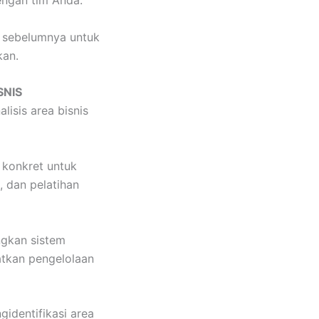
engan tim Anda.
en sebelumnya untuk
kan.
SNIS
isis area bisnis
 konkret untuk
, dan pelatihan
gkan sistem
atkan pengelolaan
identifikasi area