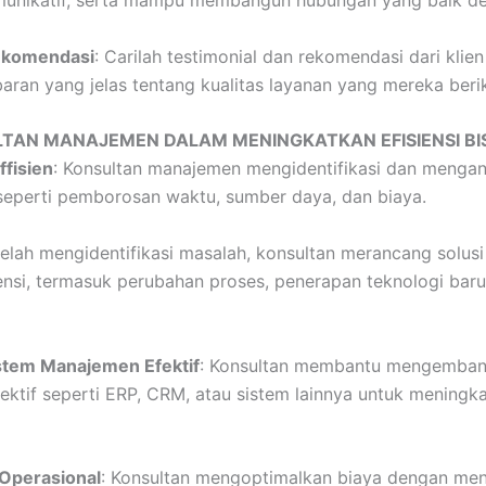
omunikatif, serta mampu membangun hubungan yang baik d
ekomendasi
: Carilah testimonial dan rekomendasi dari kli
an yang jelas tentang kualitas layanan yang mereka beri
TAN MANAJEMEN DALAM MENINGKATKAN EFISIENSI BI
ffisien
: Konsultan manajemen mengidentifikasi dan menganal
, seperti pemborosan waktu, sumber daya, dan biaya.
telah mengidentifikasi masalah, konsultan merancang solusi
ensi, termasuk perubahan proses, penerapan teknologi baru
tem Manajemen Efektif
: Konsultan membantu mengemban
ktif seperti ERP, CRM, atau sistem lainnya untuk meningk
 Operasional
: Konsultan mengoptimalkan biaya dengan meng