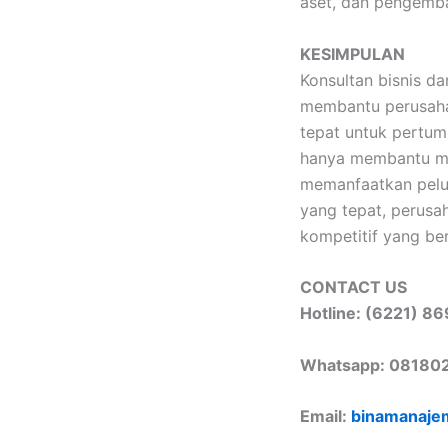
aset, dan pengemba
KESIMPULAN
Konsultan bisnis d
membantu perusaha
tepat untuk pertum
hanya membantu men
memanfaatkan pelua
yang tepat, perus
kompetitif yang ber
CONTACT US
Hotline: (6221) 
Whatsapp: 081802
Email:
binamanaje