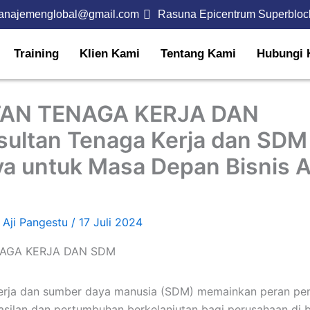
anajemenglobal@gmail.com
Rasuna Epicentrum Superbloc
Training
Klien Kami
Tentang Kami
Hubungi 
AN TENAGA KERJA DAN
ultan Tenaga Kerja dan SDM
ya untuk Masa Depan Bisnis 
 Aji Pangestu
/
17 Juli 2024
kerja dan sumber daya manusia (SDM) memainkan peran pe
ilan dan pertumbuhan berkelanjutan bagi perusahaan di b