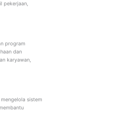
l pekerjaan,
an program
ahaan dan
an karyawan,
 mengelola sistem
t membantu