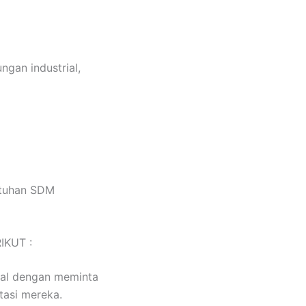
gan industrial,
utuhan SDM
IKUT :
ial dengan meminta
tasi mereka.