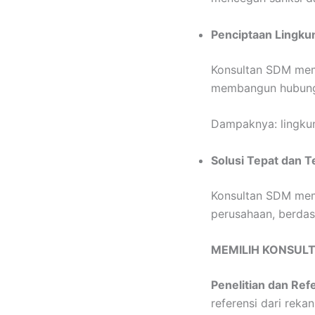
Penciptaan Lingku
Konsultan SDM memb
membangun hubung
Dampaknya: lingkun
Solusi Tepat dan T
Konsultan SDM memb
perusahaan, berda
MEMILIH KONSUL
Penelitian dan Ref
referensi dari reka