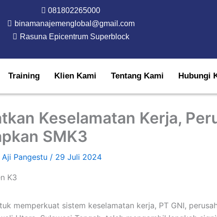
081802265000
binamanajemenglobal@gmail.com
Rasuna Epicentrum Superblock
Training
Klien Kami
Tentang Kami
Hubungi 
tkan Keselamatan Kerja, Per
rapkan SMK3
 Aji Pangestu
/
29 Juli 2024
tuk memperkuat sistem keselamatan kerja, PT GNI, perusah