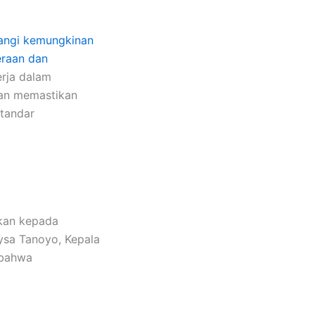
rangi kemungkinan
eraan dan
erja dalam
an memastikan
standar
akan kepada
ysa Tanoyo, Kepala
 bahwa