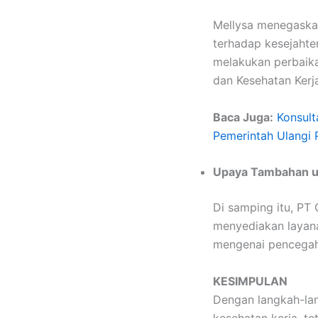
Mellysa menegaska
terhadap kesejahter
melakukan perbaika
dan Kesehatan Kerja
Baca Juga:
Konsult
Pemerintah Ulangi
Upaya Tambahan u
Di samping itu, PT
menyediakan layana
mengenai pencegaha
KESIMPULAN
Dengan langkah-lan
kesehatan kerja, t