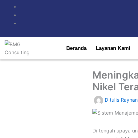
Lewati
ke
konten
Beranda
Layanan Kami
Meningka
Nikel Te
Ditulis
Rayhan
Di tengah upaya un