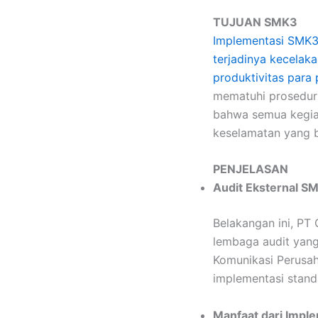
TUJUAN SMK3
Implementasi SMK3
terjadinya kecelak
produktivitas para 
mematuhi prosedur
bahwa semua kegiat
keselamatan yang b
PENJELASAN
Audit Eksternal S
Belakangan ini, PT
lembaga audit yang
Komunikasi Perusah
implementasi stand
Manfaat dari Impl