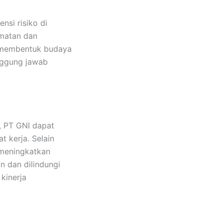
si risiko di
amatan dan
at membentuk budaya
anggung jawab
, PT GNI dapat
 kerja. Selain
 meningkatkan
n dan dilindungi
kinerja