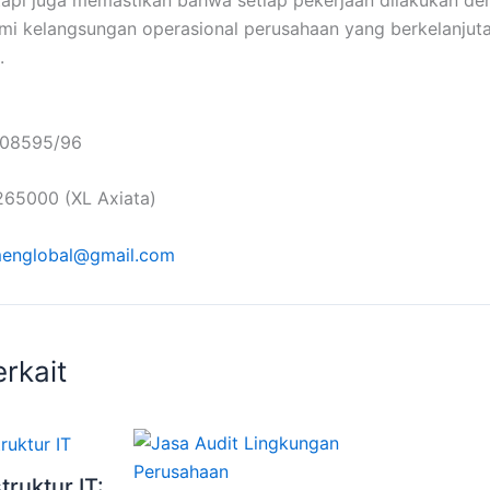
mi kelangsungan operasional perusahaan yang berkelanjut
.
6908595/96
65000 (XL Axiata)
englobal@gmail.com
erkait
truktur IT: