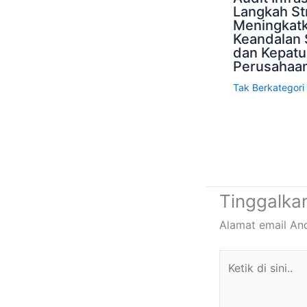
Langkah St
Meningkat
Keandalan 
dan Kepat
Perusahaa
Tak Berkategori
Tinggalka
Alamat email And
Ketik
di
sini..