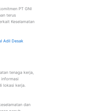
 komitmen PT GNI
aan terus
erkait Keselamatan
ul Adil Desak
atan tenaga kerja,
 informasi
 lokasi kerja.
 keselamatan dan
engan penuh