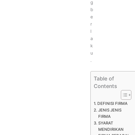
g
b
e
r
l
a
k
u
.
Table of
Contents
DEFINISI FIRMA
JENIS JENIS
FIRMA
SYARAT
MENDIRIKAN