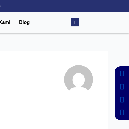
k
Kami
Blog