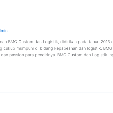
dmin
n BMG Custom dan Logistik, didirikan pada tahun 2013 o
g cukup mumpuni di bidang kepabeanan dan logistik. BMG
dan passion para pendirinya. BMG Custom dan Logistik i