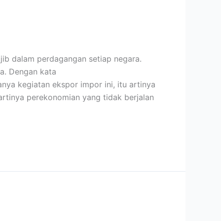
jib dalam perdagangan setiap negara.
a. Dengan kata
ya kegiatan ekspor impor ini, itu artinya
rtinya perekonomian yang tidak berjalan