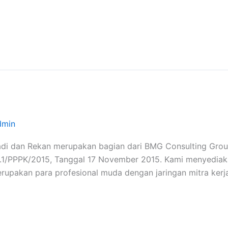
dmin
adi dan Rekan merupakan bagian dari BMG Consulting Grou
1/PPPK/2015, Tanggal 17 November 2015. Kami menyediaka
upakan para profesional muda dengan jaringan mitra kerja